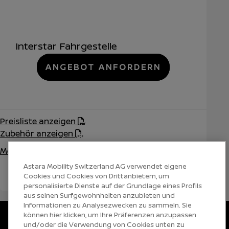
Interstar Fahrgestelle
ANGEBOT ANFORDERN
Preisliste anzeigen
Zubehör anzeigen
Mehr erfahren
Astara Mobility Switzerland AG verwendet eigene
Cookies und Cookies von Drittanbietern, um
personalisierte Dienste auf der Grundlage eines Profils
aus seinen Surfgewohnheiten anzubieten und
Informationen zu Analysezwecken zu sammeln. Sie
können hier klicken, um Ihre Präferenzen anzupassen
Sprache auswählen
DE
FR
IT
und/oder die Verwendung von Cookies unten zu